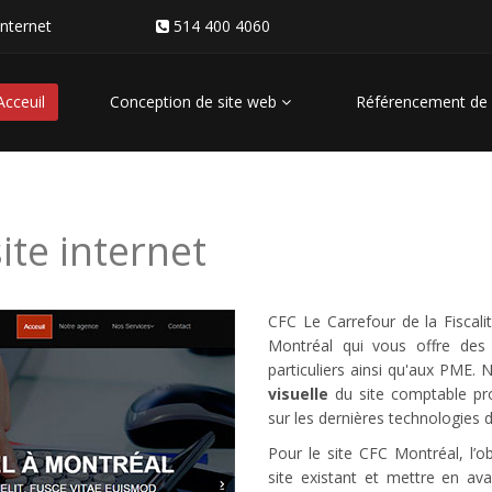
internet
514 400 4060
Acceuil
Conception de site web
Référencement de 
ite internet
CFC Le Carrefour de la Fiscal
Montréal qui vous offre des 
particuliers ainsi qu'aux PME. 
visuelle
du site comptable pro
sur les dernières technologies 
Pour le site CFC Montréal, l’ob
site existant et mettre en avan